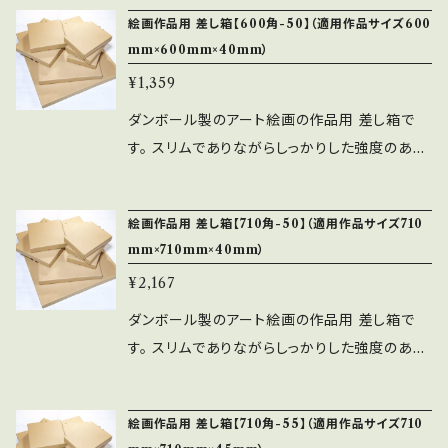
ーパーエクスプレス
込みロック式になっており、文化鋲は使用してお
絵画作品用 差し箱【600角-50】（適用作品サイズ600
りません。 ■適用作品サイズ・・・500角（500m
mm×600mm×40mm）
m×500mm×25mm） ■内寸・・・520mm×520
¥1,359
mm×35mm ■納期・・・約7営業日以内（毎日の
注文締切は平日13:00。土日祝日は除く） ※ご
ダンボール製のアート絵画の作品用 差し箱で
指定日が無い限り、早く完成しましたら前倒しで
す。 スリムでありながらしっかりした強度のある
出荷します。 ■発送・・・佐川急便／セイノース
素材です。（Bフルート段ボール） 蓋と底は差し
ーパーエクスプレス
込みロック式になっており、文化鋲は使用してお
絵画作品用 差し箱【710角-50】（適用作品サイズ710
りません。 ■適用作品サイズ・・・600角（600m
mm×710mm×40mm）
m×600mm×40mm） ■内寸・・・620mm×620
¥2,167
mm×50mm ■納期・・・約7営業日以内（毎日の
注文締切は平日13:00。土日祝日は除く） ※ご
ダンボール製のアート絵画の作品用 差し箱で
指定日が無い限り、早く完成しましたら前倒しで
す。 スリムでありながらしっかりした強度のある
出荷します。 ■発送・・・佐川急便／セイノース
素材です。（Bフルート段ボール） 蓋と底は差し
ーパーエクスプレス
込みロック式になっており、文化鋲は使用してお
絵画作品用 差し箱【710角-55】（適用作品サイズ710
りません。 ■適用作品サイズ・・・710角（710mm