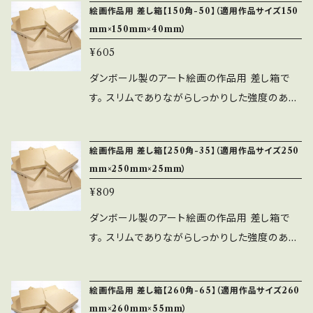
絵画作品用 差し箱【150角-50】（適用作品サイズ150
期・・・約7営業日以内（毎日の注文締切は平日1
mm×150mm×40mm）
3:00。土日祝日は除く） ※ご指定
¥605
日が無い限り、早く完成しましたら前倒しで出荷
します。 ■発送・・・レターパック
ダンボール製のアート絵画の作品用 差し箱で
（差し箱のご注文と同時の場合は同梱包可能で
す。 スリムでありながらしっかりした強度のある
す） ★もしお好みのサイズの黄袋が無い場合、
素材です。（Bフルート段ボール） 蓋と底は差し
特注でも対応させていただきますので、お問い合
込みロック式になっており、文化鋲は使用してお
絵画作品用 差し箱【250角-35】（適用作品サイズ250
わせからご指定ください。 その後にそのサイズの
りません。 ■適用作品サイズ・・・150角（150m
mm×250mm×25mm）
商品ページを作らせていただきます。
m×150mm×40mm） ■内寸・・・170mm×170
¥809
mm×50mm ■納期・・・約7営業日以内（毎日の
注文締切は平日13:00。土日祝日は除く） ※ご
ダンボール製のアート絵画の作品用 差し箱で
指定日が無い限り、早く完成しましたら前倒しで
す。 スリムでありながらしっかりした強度のある
出荷します。 ■発送・・・佐川急便／セイノース
素材です。（Bフルート段ボール） 蓋と底は差し
ーパーエクスプレス
込みロック式になっており、文化鋲は使用してお
絵画作品用 差し箱【260角-65】（適用作品サイズ260
りません。 ■適用作品サイズ・・・250角（250m
mm×260mm×55mm）