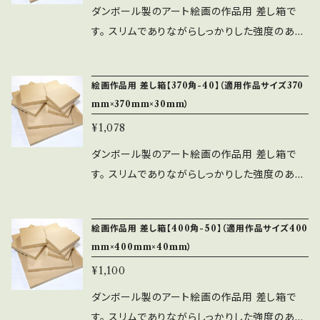
ダンボール製のアート絵画の作品用 差し箱で
す。 スリムでありながらしっかりした強度のある
素材です。（Bフルート段ボール） 蓋と底は差し
込みロック式になっており、文化鋲は使用してお
絵画作品用 差し箱【370角-40】（適用作品サイズ370
りません。 ■適用作品サイズ・・・300角（300m
mm×370mm×30mm）
m×300mm×25mm） ■内寸・・・320mm×320
¥1,078
mm×35mm ■納期・・・約7営業日以内（毎日の
注文締切は平日13:00。土日祝日は除く）
ダンボール製のアート絵画の作品用 差し箱で
※ご指定日が無い限り、早く完成しまし
す。 スリムでありながらしっかりした強度のある
たら前倒しで出荷します。 ■発送・・・佐川急便
素材です。（Bフルート段ボール） 蓋と底は差し
／セイノースーパーエクスプレス
込みロック式になっており、文化鋲は使用してお
絵画作品用 差し箱【400角-50】（適用作品サイズ400
りません。 ■適用作品サイズ・・・370角（370m
mm×400mm×40mm）
m×370mm×30mm） ■内寸・・・390mm×390
¥1,100
mm×40mm ■納期・・・約7営業日以内（毎日の
注文締切は平日13:00。土日祝日は除く） ※ご
ダンボール製のアート絵画の作品用 差し箱で
指定日が無い限り、早く完成しましたら前倒しで
す。 スリムでありながらしっかりした強度のある