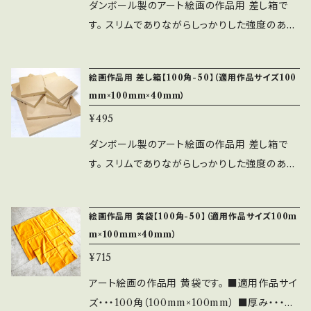
します。 ■発送・・・レターパック
ダンボール製のアート絵画の作品用 差し箱で
（差し箱のご注文と同時の場合は同梱包可能で
す。 スリムでありながらしっかりした強度のある
す） ★もしお好みのサイズの黄袋が無い場合、
素材です。（Bフルート段ボール） 蓋と底は差し
特注でも対応させていただきますので、お問い合
込みロック式になっており、文化鋲は使用してお
絵画作品用 差し箱【100角-50】（適用作品サイズ100
わせからご指定ください。 その後にそのサイズの
りません。 ■適用作品サイズ・・・180mm×180
mm×100mm×40mm）
商品ページを作らせていただきます。
mm×160mm ■内寸・・・200mm×200mm×1
¥495
80mm ■納期・・・約7営業日以内（毎日の注文
締切は平日13:00。土日祝日は除く） ※ご指定
ダンボール製のアート絵画の作品用 差し箱で
日が無い限り、早く完成しましたら前倒しで出荷
す。 スリムでありながらしっかりした強度のある
します。 ■発送・・・佐川急便／セイノースーパー
素材です。（Bフルート段ボール） 蓋と底は差し
エクスプレス
込みロック式になっており、文化鋲は使用してお
絵画作品用 黄袋【100角-50】（適用作品サイズ100m
りません。 ■適用作品サイズ・・・100角（100m
m×100mm×40mm）
m×100mm×40mm） ■内寸・・・120mm×120
¥715
mm×50mm ■納期・・・約7営業日以内（毎日の
注文締切は平日13:00。土日祝日は除く） ※ご
アート絵画の作品用 黄袋です。 ■適用作品サイ
指定日が無い限り、早く完成しましたら前倒しで
ズ・・・100角（100mm×100mm） ■厚み・・・作