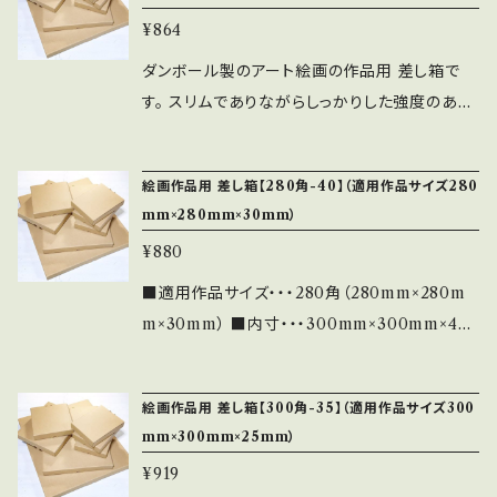
m×250mm×25mm） ■内寸・・・270mm×270
¥864
mm×35mm ■納期・・・約7営業日以内（毎日の
注文締切は平日13:00。土日祝日は除く） ※ご
ダンボール製のアート絵画の作品用 差し箱で
指定日が無い限り、早く完成しましたら前倒しで
す。 スリムでありながらしっかりした強度のある
出荷します。 ■発送・・・佐川急便／セイノース
素材です。（Bフルート段ボール） 蓋と底は差し
ーパーエクスプレス
込みロック式になっており、文化鋲は使用してお
絵画作品用 差し箱【280角-40】（適用作品サイズ280
りません。 ■適用作品サイズ・・・260角（260m
mm×280mm×30mm）
m×260mm×55mm） ■内寸・・・280mm×280
¥880
mm×65mm ■納期・・・約7営業日以内（毎日の
注文締切は平日13:00。土日祝日は除く） ※ご
■適用作品サイズ・・・280角（280mm×280m
指定日が無い限り、早く完成しましたら前倒しで
m×30mm） ■内寸・・・300mm×300mm×40
出荷します。 ■発送・・・佐川急便／セイノース
mm ■納期・・・約7営業日以内（毎日の注文締
ーパーエクスプレス
切は平日13:00。土日祝日は除く） ※ご指定日
絵画作品用 差し箱【300角-35】（適用作品サイズ300
が無い限り、早く完成しましたら前倒しで出荷し
mm×300mm×25mm）
ます。 ■発送・・・佐川急便／セイノースーパー
¥919
エクスプレス