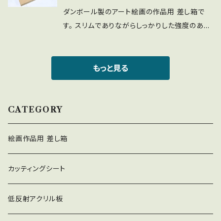
注文締切は平日13:00。土日祝日は除く） ※ご
ダンボール製のアート絵画の作品用 差し箱で
指定日が無い限り、早く完成しましたら前倒しで
す。 スリムでありながらしっかりした強度のある
出荷します。 ■発送・・・佐川急便／セイノース
素材です。（Bフルート段ボール） 蓋と底は差し
ーパーエクスプレス
込みロック式になっており、文化鋲は使用してお
りません。 ■適用作品サイズ・・・B6額（177mm
もっと見る
×128mm×17mm） ■内寸・・・197mm×148mm
×27mm ■納期・・・約7営業日以内（毎日の注文
締切は平日13:00。土日祝日は除く） ※ご指定
CATEGORY
日が無い限り、早く完成しましたら前倒しで出荷
します。 ■発送・・・佐川急便／セイノースーパー
絵画作品用 差し箱
エクスプレス
カッティングシート
低反射アクリル板