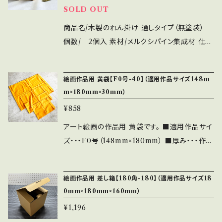
SOLD OUT
しで出荷します。 ■発送・・・佐川急便
（差し箱のご注文と同時の場合は同梱包可
商品名/木製のれん掛け 通しタイプ（無塗装）
能です） ★もしお好みのサイズの黄袋が無い場
個数/ 2個入 素材/メルクシパイン集成材 仕上
合、特注でも対応させていただきますので、お問
げ/無塗装 重量/100g/個 付属品/ビス4本(長さ
い合わせからご指定ください。 その後にそのサイ
50mm) 特記/取り付ける壁が木以外のコンクリ
絵画作品用 黄袋【F0号-40】（適用作品サイズ148m
ズの商品ページを作らせていただきます。
ート・ALC・モルタル・ボード・サイディング等の
m×180mm×30mm）
場合は専用のビスもしくはアンカー等をご用意
¥858
下さい。
アート絵画の作品用 黄袋です。 ■適用作品サイ
ズ・・・F0号（148mm×180mm） ■厚み・・・作品
の厚みは30mm前後が理想的 （希望の厚
みがありましたらお申し付けください） ■納
絵画作品用 差し箱【180角-180】（適用作品サイズ18
期・・・約7営業日以内（毎日の注文締切は平日1
0mm×180mm×160mm）
3:00。土日祝日は除く） ※ご指定
¥1,196
日が無い限り、早く完成しましたら前倒しで出荷