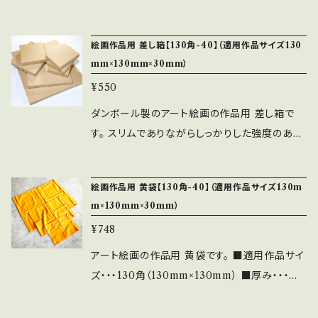
出荷します。 ■発送・・・佐川急便／セイノース
品の厚みは40mm前後が理想的 （希望の
ーパーエクスプレス
厚みがありましたらお申し付けください） ■納
絵画作品用 差し箱【130角-40】（適用作品サイズ130
期・・・約7営業日以内（毎日の注文締切は平日1
mm×130mm×30mm）
3:00。土日祝日は除く） ※ご指定
¥550
日が無い限り、早く完成しましたら前倒しで出荷
します。 ■発送・・・レターパック
ダンボール製のアート絵画の作品用 差し箱で
（差し箱のご注文と同時の場合は同梱包可能で
す。 スリムでありながらしっかりした強度のある
す） ★もしお好みのサイズの黄袋が無い場合、
素材です。（Bフルート段ボール） 蓋と底は差し
特注でも対応させていただきますので、お問い合
込みロック式になっており、文化鋲は使用してお
絵画作品用 黄袋【130角-40】（適用作品サイズ130m
わせからご指定ください。 その後にそのサイズの
りません。 ■適用作品サイズ・・・130角（130m
m×130mm×30mm）
商品ページを作らせていただきます。
m×130mm×30mm） ■内寸・・・150mm×150
¥748
mm×40mm ■納期・・・約7営業日以内（毎日の
注文締切は平日13:00。土日祝日は除く） ※ご
アート絵画の作品用 黄袋です。 ■適用作品サイ
指定日が無い限り、早く完成しましたら前倒しで
ズ・・・130角（130mm×130mm） ■厚み・・・作
出荷します。 ■発送・・・佐川急便／セイノース
品の厚みは30mm前後が理想的 （希望の
ーパーエクスプレス
厚みがありましたらお申し付けください） ■納