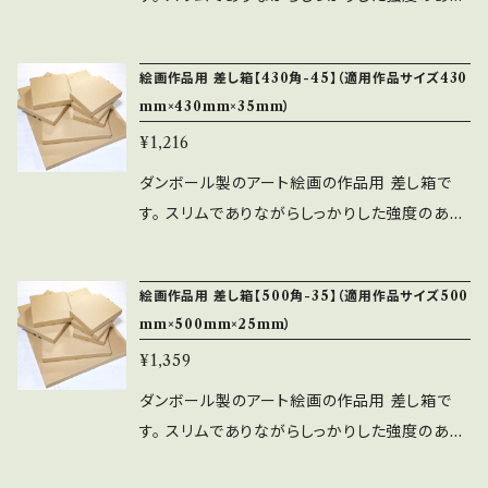
出荷します。 ■発送・・・佐川急便／セイノース
素材です。（Bフルート段ボール） 蓋と底は差し
ーパーエクスプレス
込みロック式になっており、文化鋲は使用してお
絵画作品用 差し箱【430角-45】（適用作品サイズ430
りません。 ■適用作品サイズ・・・400角（400m
mm×430mm×35mm）
m×400mm×40mm） ■内寸・・・420mm×420
¥1,216
mm×50mm ■納期・・・約7営業日以内（毎日の
注文締切は平日13:00。土日祝日は除く） ※ご
ダンボール製のアート絵画の作品用 差し箱で
指定日が無い限り、早く完成しましたら前倒しで
す。 スリムでありながらしっかりした強度のある
出荷します。 ■発送・・・佐川急便／セイノース
素材です。（Bフルート段ボール） 蓋と底は差し
ーパーエクスプレス
込みロック式になっており、文化鋲は使用してお
絵画作品用 差し箱【500角-35】（適用作品サイズ500
りません。 ■適用作品サイズ・・・430角（430m
mm×500mm×25mm）
m×430mm×35mm） ■内寸・・・450mm×450
¥1,359
mm×45mm ■納期・・・約7営業日以内（毎日の
注文締切は平日13:00。土日祝日は除く） ※ご
ダンボール製のアート絵画の作品用 差し箱で
指定日が無い限り、早く完成しましたら前倒しで
す。 スリムでありながらしっかりした強度のある
出荷します。 ■発送・・・佐川急便／セイノース
素材です。（Bフルート段ボール） 蓋と底は差し