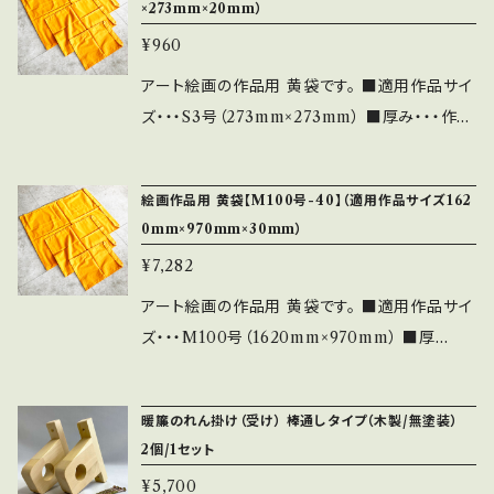
×273mm×20mm）
3:00。土日祝日は除く） ※ご指定
¥960
日が無い限り、早く完成しましたら前倒しで出荷
します。 ■発送・・・レターパック
アート絵画の作品用 黄袋です。 ■適用作品サイ
（差し箱のご注文と同時の場合は同梱包可能で
ズ・・・S3号（273mm×273mm） ■厚み・・・作品
す） ★もしお好みのサイズの黄袋が無い場合、
の厚みは20mm前後が理想的 （希望の厚
特注でも対応させていただきますので、お問い合
みがありましたらお申し付けください） ■納
絵画作品用 黄袋【M100号-40】（適用作品サイズ162
わせからご指定ください。 その後にそのサイズの
期・・・約7営業日以内（毎日の注文締切は平日1
0mm×970mm×30mm）
商品ページを作らせていただきます。
3:00。土日祝日は除く） ※ご指定
¥7,282
日が無い限り、早く完成しましたら前倒しで出荷
します。 ■発送・・・レターパック
アート絵画の作品用 黄袋です。 ■適用作品サイ
（差し箱のご注文と同時の場合は同梱包可能で
ズ・・・M100号（1620mm×970mm） ■厚
す） ★もしお好みのサイズの黄袋が無い場合、
み・・・作品の厚みは30mm前後が理想的
特注でも対応させていただきますので、お問い合
（希望の厚みがありましたらお申し付けくださ
暖簾のれん掛け（受け） 棒通しタイプ（木製/無塗装）
わせからご指定ください。 その後にそのサイズの
い） ■納期・・・約7営業日以内（毎日の注文締切
2個/1セット
商品ページを作らせていただきます。
は平日13:00。土日祝日は除く）
¥5,700
※ご指定日が無い限り、早く完成しましたら前倒