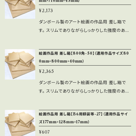
mm×710mm×45mm）
×710mm×40mm） ■内寸・・・730mm×730m
¥2,173
m×50mm ■納期・・・約7営業日以内（毎日の注
文締切は平日13:00。土日祝日は除く） ※ご指
ダンボール製のアート絵画の作品用 差し箱で
定日が無い限り、早く完成しましたら前倒しで出
す。 スリムでありながらしっかりした強度のある
荷します。 ■発送・・・佐川急便／セイノースーパ
素材です。（Bフルート段ボール） 蓋と底は差し
ーエクスプレス
込みロック式になっており、文化鋲は使用してお
絵画作品用 差し箱【800角-50】（適用作品サイズ80
りません。 ■適用作品サイズ・・・710角（710mm
0mm×800mm×40mm）
×710mm×45mm） ■内寸・・・730mm×730m
¥2,365
m×55mm ■納期・・・約7営業日以内（毎日の注
文締切は平日13:00。土日祝日は除く） ※ご指
ダンボール製のアート絵画の作品用 差し箱で
定日が無い限り、早く完成しましたら前倒しで出
す。 スリムでありながらしっかりした強度のある
荷します。 ■発送・・・佐川急便／セイノースーパ
素材です。（Bフルート段ボール） 蓋と底は差し
ーエクスプレス
込みロック式になっており、文化鋲は使用してお
絵画作品用 差し箱【B6用額装等-27】（適用作品サイ
りません。 ■適用作品サイズ・・・800角（800m
ズ177mm×128mm×17mm）
m×800mm×40mm） ■内寸・・・820mm×820
¥607
mm×50mm ■納期・・・約7営業日以内（毎日の